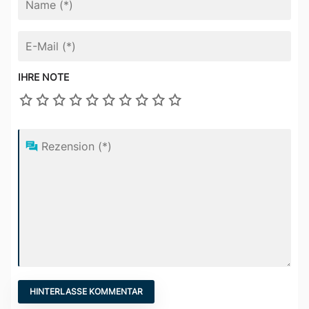
IHRE NOTE