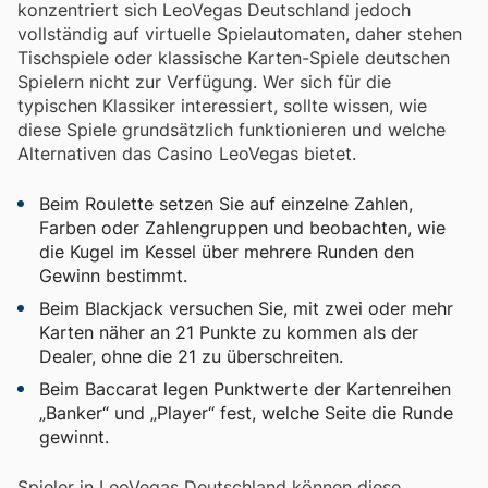
konzentriert sich LeoVegas Deutschland jedoch
vollständig auf virtuelle Spielautomaten, daher stehen
Tischspiele oder klassische Karten-Spiele deutschen
Spielern nicht zur Verfügung. Wer sich für die
typischen Klassiker interessiert, sollte wissen, wie
diese Spiele grundsätzlich funktionieren und welche
Alternativen das Casino LeoVegas bietet.
Beim Roulette setzen Sie auf einzelne Zahlen,
Farben oder Zahlengruppen und beobachten, wie
die Kugel im Kessel über mehrere Runden den
Gewinn bestimmt.
Beim Blackjack versuchen Sie, mit zwei oder mehr
Karten näher an 21 Punkte zu kommen als der
Dealer, ohne die 21 zu überschreiten.
Beim Baccarat legen Punktwerte der Kartenreihen
„Banker“ und „Player“ fest, welche Seite die Runde
gewinnt.
Spieler in LeoVegas Deutschland können diese