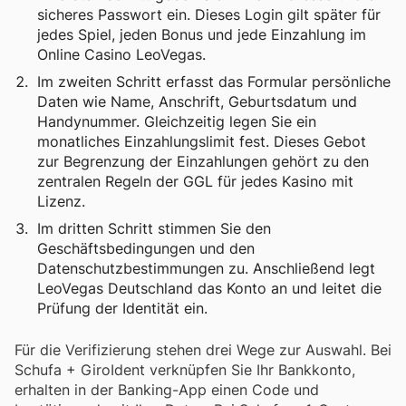
sicheres Passwort ein. Dieses Login gilt später für
jedes Spiel, jeden Bonus und jede Einzahlung im
Online Casino LeoVegas.
Im zweiten Schritt erfasst das Formular persönliche
Daten wie Name, Anschrift, Geburtsdatum und
Handynummer. Gleichzeitig legen Sie ein
monatliches Einzahlungslimit fest. Dieses Gebot
zur Begrenzung der Einzahlungen gehört zu den
zentralen Regeln der GGL für jedes Kasino mit
Lizenz.
Im dritten Schritt stimmen Sie den
Geschäftsbedingungen und den
Datenschutzbestimmungen zu. Anschließend legt
LeoVegas Deutschland das Konto an und leitet die
Prüfung der Identität ein.
Für die Verifizierung stehen drei Wege zur Auswahl. Bei
Schufa + GiroIdent verknüpfen Sie Ihr Bankkonto,
erhalten in der Banking-App einen Code und