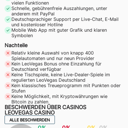
vielen Funktionen
Schnelle, gebührenfreie Auszahlungen, unter
anderem mit PayPal
Deutschsprachiger Support per Live-Chat, E-Mail
und kostenloser Hotline
Mobile Web App mit guter Grafik und klaren
Symbolen
Nachteile
Relativ kleine Auswahl von knapp 400
Spielautomaten und nur neun Provider
Kein LeoVegas Bonus ohne Einzahlung für
Deutschland verfügbar
Keine Tischspiele, keine Live-Dealer-Spiele im
regulierten LeoVegas Deutschland
Kein klassisches Treueprogramm mit Punkten oder
Stufen
Keine Möglichkeit, mit Kryptowährungen wie
Bitcoin zu zahlen
BESCHWERDEN ÜBER CASINOS
LEOVEGAS CASINO
ALLE BESCHWERDEN