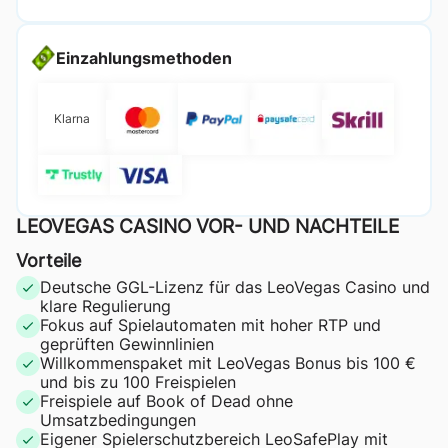
Einzahlungsmethoden
Klarna
LEOVEGAS CASINO VOR- UND NACHTEILE
Vorteile
Deutsche GGL-Lizenz für das LeoVegas Casino und
klare Regulierung
Fokus auf Spielautomaten mit hoher RTP und
geprüften Gewinnlinien
Willkommenspaket mit LeoVegas Bonus bis 100 €
und bis zu 100 Freispielen
Freispiele auf Book of Dead ohne
Umsatzbedingungen
Eigener Spielerschutzbereich LeoSafePlay mit