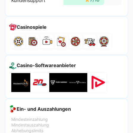
Kundensupport
Casinospiele
Casino-Softwareanbieter
Ein- und Auszahlungen
Mindesteinzahlung
Mindestauszahlung
Abhebungslimits