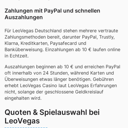
Zahlungen mit PayPal und schnellen
Auszahlungen
Für LeoVegas Deutschland stehen mehrere vertraute
Zahlungsmethoden bereit, darunter PayPal, Trustly,
Klarna, Kreditkarten, Paysafecard und
Banküberweisung. Einzahlungen ab 10 € laufen online
in Echtzeit.
Auszahlungen beginnen ab 10 € und erreichen PayPal
oft innerhalb von 24 Stunden, während Karten und
Überweisungen etwas länger benötigen. Gebühren
erhebt LeoVegas Casino laut LeoVegas Erfahrungen
nicht, solange der geschlossene Geldkreislauf
eingehalten wird.
Quoten & Spielauswahl bei
LeoVegas