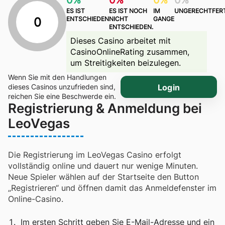
0%
0%
0%
0%
ES IST
ES IST NOCH
IM
UNGERECHTFER
0
ENTSCHIEDEN
NICHT
GANGE
ENTSCHIEDEN.
Dieses Casino arbeitet mit
CasinoOnlineRating zusammen,
um Streitigkeiten beizulegen.
Wenn Sie mit den Handlungen
Login
dieses Casinos unzufrieden sind,
reichen Sie eine Beschwerde ein.
Registrierung & Anmeldung bei
LeoVegas
Die Registrierung im LeoVegas Casino erfolgt
vollständig online und dauert nur wenige Minuten.
Neue Spieler wählen auf der Startseite den Button
„Registrieren“ und öffnen damit das Anmeldefenster im
Online-Casino.
Im ersten Schritt geben Sie E-Mail-Adresse und ein