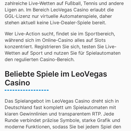
zahlreiche Live-Wetten auf Fußball, Tennis und andere
Ligen an. Im Bereich LeoVegas Casino erlaubt die
GGL-Lizenz nur virtuelle Automatenspiele, daher
stehen aktuell keine Live-Dealer-Spiele bereit.
Wer Live-Action sucht, findet sie im Sportbereich,
während sich im Online-Casino alles auf Slots
konzentriert. Registrieren Sie sich, testen Sie Live-
Wetten auf Sport und nutzen Sie für Spielautomaten
den regulierten Casino-Bereich.
Beliebte Spiele im LeoVegas
Casino
Das Spielangebot im LeoVegas Casino dreht sich in
Deutschland fast komplett um Spielautomaten mit
klaren Gewinnlinien und transparentem RTP. Jede
Runde verbindet präzise Symbole, starke Grafik und
moderne Funktionen, sodass Sie bei jedem Spiel den