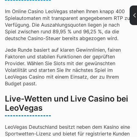
Im Online Casino LeoVegas stehen Ihnen knapp 400
Spielautomaten mit transparent angegebenem RTP zur
Verfügung. Die Auszahlungsquoten liegen je nach
Spiel zwischen rund 89,95 % und 96,25 %, da die
deutsche Casino-Steuer bereits abgezogen wird.
Jede Runde basiert auf klaren Gewinnlinien, fairen
Faktoren und stabilen Funktionen der geprüften
Provider. Wählen Sie Slots mit der gewünschten
Volatilität und starten Sie Ihr nächstes Spiel im
LeoVegas Casino mit einem Einsatz, der zu Ihrem
Budget passt.
Live-Wetten und Live Casino bei
LeoVegas
LeoVegas Deutschland besitzt neben dem Kasino eine
Sportwetten-Lizenz und bietet für registrierte Kunden