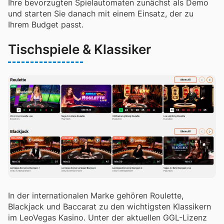
Ihre bevorzugten Spielautomaten zunächst als Demo
und starten Sie danach mit einem Einsatz, der zu
Ihrem Budget passt.
Tischspiele & Klassiker
In der internationalen Marke gehören Roulette,
Blackjack und Baccarat zu den wichtigsten Klassikern
im LeoVegas Kasino. Unter der aktuellen GGL-Lizenz