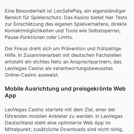
Eine Besonderheit ist LeoSafePlay, ein eigenständiger
Bereich für Spielerschutz. Das Kasino bietet hier Tests
zur Einschätzung des eigenen Spielverhaltens, direkte
Kontaktmöglichkeiten und Tools wie Selbstsperren,
Pause-Funktionen oder Limits.
Der Fokus dreht sich um Prävention und frühzeitige
Hilfe. In Zusammenarbeit mit deutschen Fachstellen
entsteht ein dichtes Netz an Ansprechpartnern, das
LeoVegas Casino als verantwortungsbewusstes
Online-Casino ausweist.
Mobile Ausrichtung und preisgekrönte Web
App
LeoVegas Casino startete mit dem Ziel, einer der
führenden mobilen Anbieter zu werden. In LeoVegas
Deutschland steht eine optimierte Web App im
Mittelpunkt; zusätzliche Downloads sind nicht nötig.