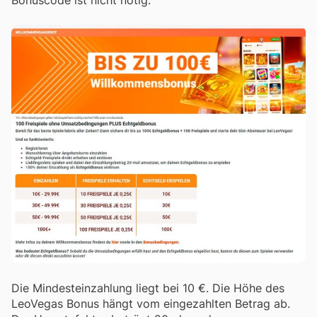
Bonuscode ist nicht nötig.
Die Mindesteinzahlung liegt bei 10 €. Die Höhe des
LeoVegas Bonus hängt vom eingezahlten Betrag ab.