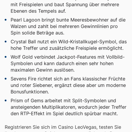
mit Freispielen und baut Spannung über mehrere
Ebenen des Tempels auf.
Pearl Lagoon bringt bunte Meeresbewohner auf die
Walzen und zahlt bei mehreren Gewinnlinien pro
Spin solide Beträge aus.
Crystal Ball nutzt ein Wild-Kristallkugel-Symbol, das
hohe Treffer und zusätzliche Freispiele ermöglicht.
Wolf Gold verbindet Jackpot-Features mit Vollbild-
Symbolen und kann dadurch einen sehr hohen
maximalen Gewinn auslösen.
Sevens Fire richtet sich an Fans klassischer Früchte
und roter Siebener, ergänzt diese aber um moderne
Bonusfunktionen.
Prism of Gems arbeitet mit Split-Symbolen und
ansteigenden Multiplikatoren, wodurch jeder Treffer
den RTP-Effekt im Spiel deutlich spürbar macht.
Registrieren Sie sich im Casino LeoVegas, testen Sie