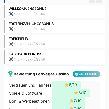
WILLKOMMENSBONUS:
NICHT VERFÜGBAR
ERSTEINZAHLUNGSBONUS:
NICHT VERFÜGBAR
e
FREISPIELE:
NICHT VERFÜGBAR
CASHBACK-BONUS:
NICHT VERFÜGBAR
d
Bewertung LeoVegas Casino
ZERTIFIZIERT
6/10
Vertrauen und Fairness
8/10
Spiele & Software
7/10
Boni & Werbeaktionen
7/10