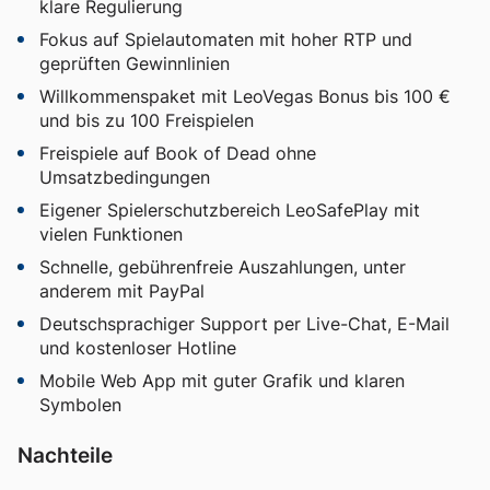
klare Regulierung
Fokus auf Spielautomaten mit hoher RTP und
geprüften Gewinnlinien
Willkommenspaket mit LeoVegas Bonus bis 100 €
und bis zu 100 Freispielen
Freispiele auf Book of Dead ohne
Umsatzbedingungen
Eigener Spielerschutzbereich LeoSafePlay mit
vielen Funktionen
Schnelle, gebührenfreie Auszahlungen, unter
anderem mit PayPal
Deutschsprachiger Support per Live-Chat, E-Mail
und kostenloser Hotline
Mobile Web App mit guter Grafik und klaren
Symbolen
Nachteile